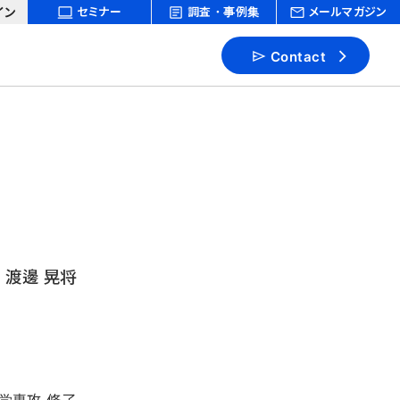
イン
セミナー
調査・事例集
メールマガジン
Contact
渡邊 晃将
学専攻 修了