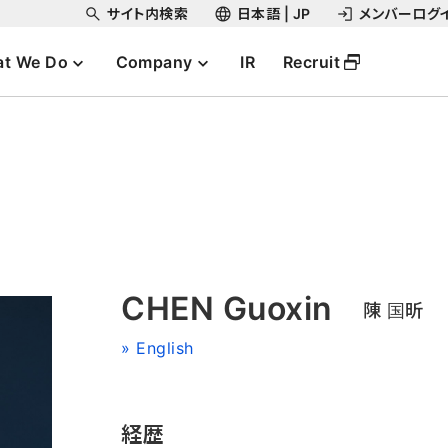
サイト内検索
日本語 | JP
メンバーログ
t We Do
Company
IR
Recruit
CHEN Guoxin
陳 国昕
» English
経歴