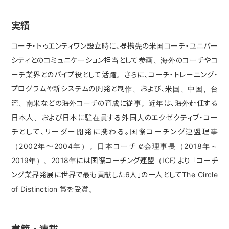
実績
コーチ・トゥエンティワン設立時に、提携先の米国コーチ・ユニバー
シティとのコミュニケーション担当として参画、海外のコーチやコ
ーチ業界とのパイプ役として活躍。さらに、コーチ・トレーニング・
プログラムや新システムの開発と制作、および、米国、中国、台
湾、南米などの海外コーチの育成に従事。近年は、海外赴任する
日本人、および日本に駐在員する外国人のエクゼクティブ・コー
チとして、リーダー開発に携わる。国際コーチング連盟理事
（2002年～2004年）。日本コーチ協会理事長（2018年～
2019年）。2018年には国際コーチング連盟（ICF）より 「コーチ
ング業界発展に世界で最も貢献した6人」の一人としてThe Circle
of Distinction 賞を受賞。
書籍・連載