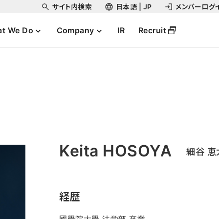
サイト内検索
日本語 | JP
メンバーログ
t We Do
Company
IR
Recruit
Keita HOSOYA
細谷 恵
経歴
國學院大學 法学部 卒業