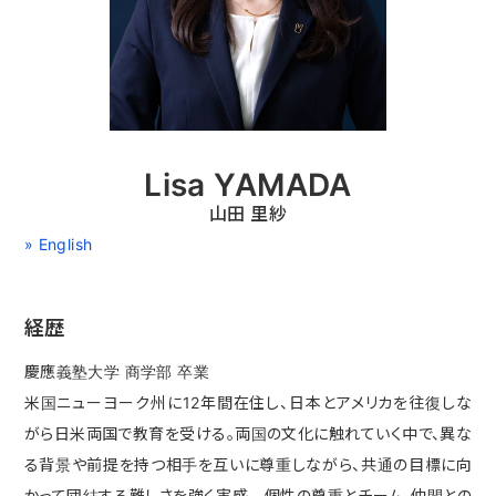
Lisa YAMADA
山田 里紗
» English
経歴
慶應義塾大学 商学部 卒業
米国ニューヨーク州に12年間在住し、日本とアメリカを往復しな
がら日米両国で教育を受ける。両国の文化に触れていく中で、異な
る背景や前提を持つ相手を互いに尊重しながら、共通の目標に向
かって団結する難しさを強く実感。個性の尊重とチーム、仲間との