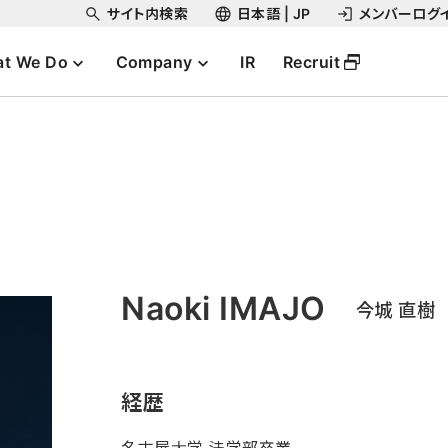
サイト内検索
日本語 | JP
メンバーログ
t We Do
Company
IR
Recruit
Naoki IMAJO
今城 直樹
経歴
名古屋大学 法学部卒業