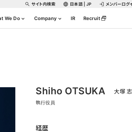
サイト内検索
日本語 | JP
メンバーログ
t We Do
Company
IR
Recruit
Shiho OTSUKA
大塚 
執行役員
経歴