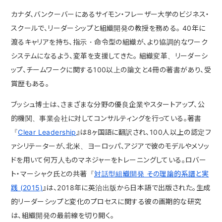
カナダ、バンクーバーにあるサイモン・フレーザー大学のビジネス・
スクールで、リーダーシップと組織開発の教授を務める。 40年に
渡るキャリアを持ち、指示・命令型の組織が、より協調的なワーク
システムになるよう、変革を支援してきた。 組織変革、リーダーシ
ップ、チームワークに関する100以上の論文と4冊の著書があり、受
賞歴もある。
ブッシュ博士は、さまざまな分野の優良企業やスタートアップ、公
的機関、事業会社に対してコンサルティングを行っている。著書
『
Clear Leadership
』は8ヶ国語に翻訳され、100人以上の認定フ
ァシリテーターが、北米、ヨーロッパ、アジアで彼のモデルやメソッ
ドを用いて何万人ものマネジャーをトレーニングしている。ロバー
ト・マーシャク氏との共著『
対話型組織開発 その理論的系譜と実
践 (2015)
』は、2018年に英治出版から日本語で出版された。生成
的リーダーシップと変化のプロセスに関する彼の画期的な研究
は、組織開発の最前線を切り開く。