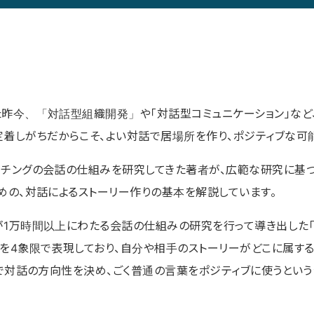
た昨今、「対話型組織開発」や「対話型コミュニケーション」など
定着しがちだからこそ、よい対話で居場所を作り、ポジティブな可
ーチングの会話の仕組みを研究してきた著者が、広範な研究に基
めの、対話によるストーリー作りの基本を解説しています。
1万時間以上にわたる会話の仕組みの研究を行って導き出した「リス
ンを4象限で表現しており、自分や相手のストーリーがどこに属す
」で対話の方向性を決め、ごく普通の言葉をポジティブに使うとい