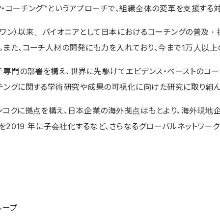
ク・コーチング™というアプローチで、組織全体の変革を支援する
ティワン）以来、パイオニアとして日本におけるコーチングの普及・
。また、コーチ人材の開発にも力を入れており、今まで1万人以上
チ専門の部署を構え、世界に先駆けてエビデンス・ベーストのコ
チングに関する学術研究や成果の可視化に向けた研究に取り組ん
ンコクに拠点を構え、日本企業の海外拠点はもとより、海外現地
を2019 年に子会社化するなど、さらなるグローバルネットワー
ループ