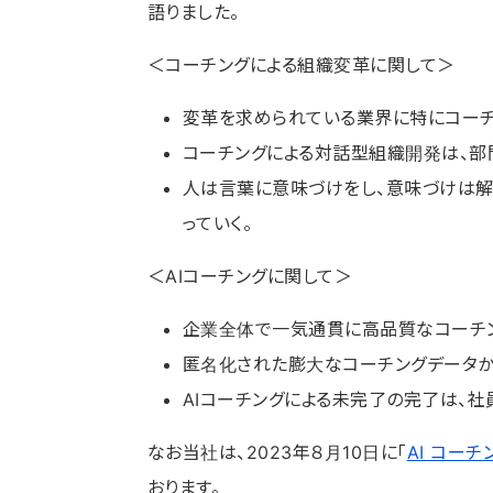
語りました。
＜コーチングによる組織変革に関して＞
変革を求められている業界に特にコーチ
コーチングによる対話型組織開発は、部
人は言葉に意味づけをし、意味づけは解
っていく。
＜AIコーチングに関して＞
企業全体で一気通貫に高品質なコーチ
匿名化された膨大なコーチングデータか
AIコーチングによる未完了の完了は、社
なお当社は、2023年８月10日に「
AI コーチ
おります。