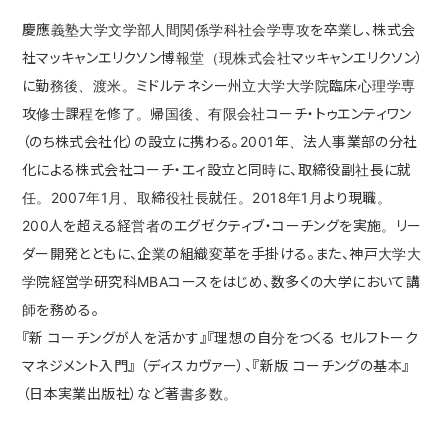
慶應義塾大学文学部人間関係学科社会学専攻を卒業し、株式会
社マッキャンエリクソン博報堂（現株式会社マッキャンエリクソン）
に勤務後、渡米。ミドルテネシー州立大学大学院臨床心理学専
攻修士課程を修了。帰国後、有限会社コーチ・トゥエンティワン
（のち株式会社化）の設立に携わる。2001年、法人事業部の分社
化による株式会社コーチ・エィ設立と同時に、取締役副社長に就
任。2007年1月、取締役社長就任。2018年1月より現職。
200人を超える経営者のエグゼクティブ・コーチングを実施。リー
ダー開発とともに、企業の組織変革を手掛ける。また、神戸大学大
学院経営学研究科MBAコースをはじめ、数多くの大学において講
師を務める。
『新 コーチングが人を活かす』『理想の自分をつくる セルフトーク
マネジメント入門』 （ディスカヴァー）、『新版 コーチングの基本』
（日本実業出版社）など著書多数。