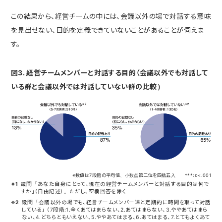
この結果から、経営チームの中には、会議以外の場で対話する意味
を見出せない、目的を定義できていないことがあることが伺えま
す。
図3. 経営チームメンバーと対話する目的（会議以外でも対話して
いる群と会議以外では対話していない群の比較）
※数値は7段階の平均値、小数点第二位を四捨五入 ***:
p
<.001
※1
設問「あなた自身にとって、現在の経営チームメンバーと対話する目的は何で
すか」（自由記述）。ただし、空欄回答を除く
※2
設問「会議以外の場でも、経営チームメンバー達と定期的に時間を取って対話
している」 （7段階:1.全くあてはまらない、2.あてはまらない、3.ややあてはまら
ない、4.どちらともいえない、5.ややあてはまる、6.あてはまる、7.とてもよくあて