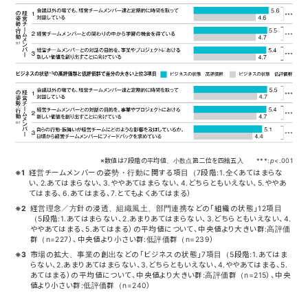
※数値は7段階の平均値、小数点第二位を四捨五入 ***:
p
<.001
※1
経営チームメンバーの姿勢・行動に関する項目（7段階:1.全くあてはまらな
い、2.あてはまらない、3.ややあてはまらない、4.どちらともいえない、5.ややあ
てはまる、6.あてはまる、7.とてもよくあてはまる）
※2
経営理念／方針の浸透、組織風土、部門連携などの「組織の状態」12項目
（5段階:1.あてはまらない、2.あまりあてはまらない、3.どちらともいえない、4.
ややあてはまる、5.あてはまる）の平均値について、中央値より大きい群:高評価
群（n=227）、中央値より小さい群:低評価群（n=239）
※3
市場の拡大、事業の創出などの「ビジネスの状態」7項目（5段階:1.あてはま
らない、2.あまりあてはまらない、3.どちらともいえない、4.ややあてはまる、5.
あてはまる）の平均値について、中央値より大きい群:高評価群（n=215）、中央
値より小さい群:低評価群（n=240）