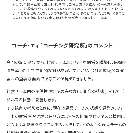
や対立を超えて、対話の目的を実現する意志がある」、「経営チームメンバーに
対して、年齢や立場に囚われず、率直に自分の意見を伝え、相手の意見を聞い
ている」（7段階:1.全くあてはまらない、2.あてはまらない、3.ややあてはまらな
い、4.どちらともいえない、5.ややあてはまる、6.あてはまる、7.とてもよくあては
まる）の平均値において、中央値より数値が大きい群を抽出（n=66）
コーチ・エィ「コーチング研究所」のコメント
今回の調査結果から、経営チームメンバーが関係を構築し、信頼関
係を築いた上で共創的な対話を起こすことが、会社の継続的な発
展への重要な要素であることが見えてきました。
経営チーム内の関係性や対話の在り方は、組織の状態、そしてビ
ジネスの状態に影響します。
その視点で考えたときに、現在の経営チームの状態や経営メンバー
同士の関係性や対話の在り方は、現在の組織やビジネスの状態に
どのような影響を与えているのか。そして、どのような経営チームの
状態が組織の前進、発展にとって理想的といえるのか。