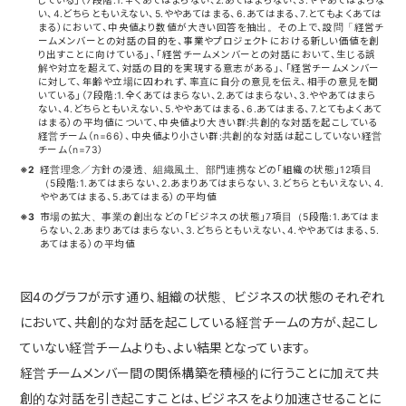
している」（7段階:1.全くあてはまらない、2.あてはまらない、3.ややあてはまらな
い、4.どちらともいえない、5.ややあてはまる、6.あてはまる、7.とてもよくあては
まる）において、中央値より数値が大きい回答を抽出。その上で、設問「経営チ
ームメンバーとの対話の目的を、事業やプロジェクトにおける新しい価値を創
り出すことに向けている」、「経営チームメンバーとの対話において、生じる誤
解や対立を超えて、対話の目的を実現する意志がある」、「経営チームメンバー
に対して、年齢や立場に囚われず、率直に自分の意見を伝え、相手の意見を聞
いている」（7段階:1.全くあてはまらない、2.あてはまらない、3.ややあてはまら
ない、4.どちらともいえない、5.ややあてはまる、6.あてはまる、7.とてもよくあて
はまる）の平均値について、中央値より大きい群:共創的な対話を起こしている
経営チーム（n=66）、中央値より小さい群:共創的な対話は起こしていない経営
チーム（n=73）
※2
経営理念／方針の浸透、組織風土、部門連携などの「組織の状態」12項目
（5段階:1.あてはまらない、2.あまりあてはまらない、3.どちらともいえない、4.
ややあてはまる、5.あてはまる）の平均値
※3
市場の拡大、事業の創出などの「ビジネスの状態」7項目（5段階:1.あてはま
らない、2.あまりあてはまらない、3.どちらともいえない、4.ややあてはまる、5.
あてはまる）の平均値
図4のグラフが示す通り、組織の状態、ビジネスの状態のそれぞれ
において、共創的な対話を起こしている経営チームの方が、起こし
ていない経営チームよりも、よい結果となっています。
経営チームメンバー間の関係構築を積極的に行うことに加えて共
創的な対話を引き起こすことは、ビジネスをより加速させることに