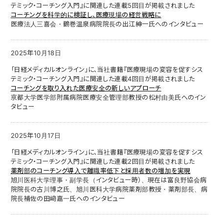
テミック・コーチング入門』に関連した連載5回目が掲載されました
コーチングを科学的に検証し、医療現場の経営戦略に
医療法人三喜会・鶴巻温泉病院院長の出江紳一氏へのインタビュー
2025年10月18日
「日経メディカルオンライン」に、当社書籍『医療現場の変容を促すシス
テミック・コーチング入門』に関連した連載4回目が掲載されました
コーチングを取り入れた医療安全の新しいアプローチ
京都大学医学部附属病院医療安全管理部教授の松村由美氏へのイン
タビュー
2025年10月17日
「日経メディカルオンライン」に、当社書籍『医療現場の変容を促すシス
テミック・コーチング入門』に関連した連載2回目が掲載されました
薬剤部のコーチング導入で離職率低下と採用者数の増加を実現
旭川医科大学理事・副学長（インタビュー時）、現在は富良野協会病
院院長の古川博之氏、旭川医科大学病院薬剤部教授・薬剤部長、病
院長補佐の田﨑嘉一氏へのインタビュー