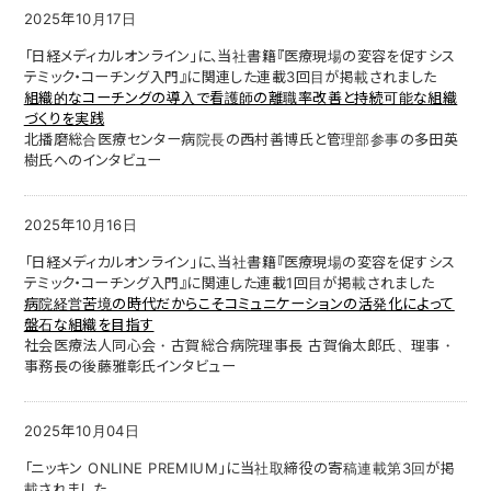
2025年10月17日
「日経メディカルオンライン」に、当社書籍『医療現場の変容を促すシス
テミック・コーチング入門』に関連した連載3回目が掲載されました
組織的なコーチングの導入で看護師の離職率改善と持続可能な組織
づくりを実践
北播磨総合医療センター病院長の西村善博氏と管理部参事の多田英
樹氏へのインタビュー
2025年10月16日
「日経メディカルオンライン」に、当社書籍『医療現場の変容を促すシス
テミック・コーチング入門』に関連した連載1回目が掲載されました
病院経営苦境の時代だからこそコミュニケーションの活発化によって
盤石な組織を目指す
社会医療法人同心会・古賀総合病院理事長 古賀倫太郎氏、理事・
事務長の後藤雅彰氏インタビュー
2025年10月04日
「ニッキン ONLINE PREMIUM」に当社取締役の寄稿連載第3回が掲
載されました