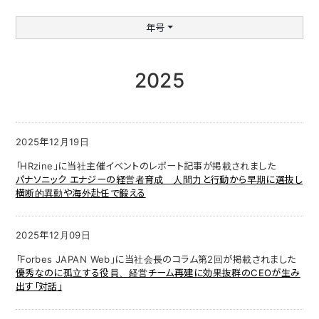
年号
2025
2025年12月19日
「HRzine」に当社主催イベントのレポート記事が掲載されました
パナソニック エナジーの経営者育成 人間力と行動から早期に選抜し
横断的異動や海外赴任で鍛える
2025年12月09日
「Forbes JAPAN Web」に当社会長のコラム第2回が掲載されました
優秀なのに孤立する役員、経営チーム再建に効果抜群のCEOが生み
出す「対話」