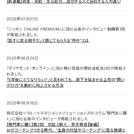
【新連載】昇進・異動・支店赴任...成功する人と苦戦する人の違い
2025年07月07日
「ニッキン ONLINE PREMIUM」に当社会長のインタビュー動画第1回
が掲載されました
「話すに足る相手だ」と感じてもらえる"所作"とは
2025年06月24日
「ダイヤモンド・オンライン」に当社執行役員の寄稿連載第2回が掲載さ
れました。
「5年後にどうなりたい？」と言われても...部下を悩ませる上司の"問い
かけ力"を劇的に向上させる方法
2025年06月16日
株式会社リクルートマネジメントソリューションズのコラム「専門家に聞
く」に当社会長のインタビューが掲載されました
【専門家に聞く】第2回 対話と新人・若手育成【後編】
AIがコーチングできる時代。"生身の対話やコーチング"に宿る価値と