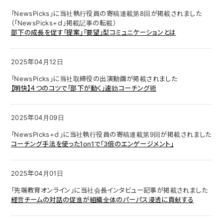
「NewsPicks」に当社執行役員の寄稿連載第8回が掲載されました
（「NewsPicks+ｄ」掲載記事の転載）
部下の成長を促す「提案」「要望」型コミュニケーションとは
2025年04月12日
「NewsPicks」に当社取締役の出演動画が掲載されました
【明快】４つのコツで「部下が動く」速効コーチング術
2025年04月09日
「NewsPicks+ｄ」に当社執行役員の寄稿連載第9回が掲載されました
コーチング手法を使った1on1で「3倍のエンゲージメント」
2025年04月01日
「先端教育オンライン」に当社会長インタビュー記事が掲載されました
経営チームの対話の促進が組織全体のパーパス浸透に貢献する