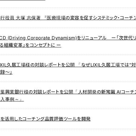
行役員 大塚 志保著 『医療現場の変容を促すシステミック・コーチ
CD (Driving Corporate Dynamism)をリニューアル ー
る組織変革」をコンセプトに ー
IXIL久居工場様の対談レポートを公開 「なぜLIXIL久居工場では
録～」
千葉興業銀行様の対談レポートを公開「人材開発の新常識 AIコーチ
導入事例～」
AIを活用したコーチング品質評価ツールを開発