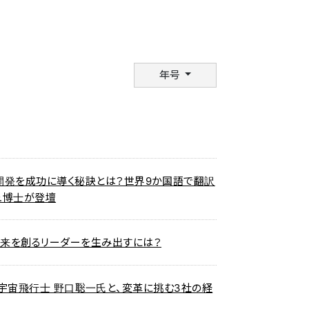
年号
織開発を成功に導く秘訣とは？世界9か国語で翻訳
シュ博士が登壇
未来を創るリーダーを生み出すには？
催 ー宇宙飛行士 野口聡一氏と、変革に挑む3社の経