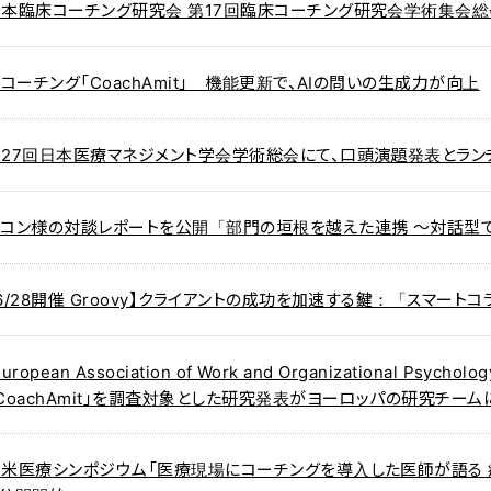
日本臨床コーチング研究会 第17回臨床コーチング研究会学術集会総
Iコーチング「CoachAmit」 機能更新で、AIの問いの生成力が向上
第27回日本医療マネジメント学会学術総会にて、口頭演題発表とラン
ニコン様の対談レポートを公開「部門の垣根を越えた連携 ～対話型
6/28開催 Groovy】クライアントの成功を加速する鍵：「スマート
European Association of Work and Organizational Psy
CoachAmit」を調査対象とした研究発表がヨーロッパの研究チー
日米医療シンポジウム「医療現場にコーチングを導入した医師が語る 