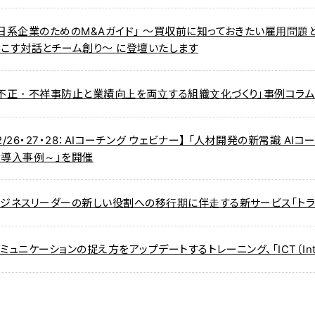
「日系企業のためのM&Aガイド」 ～買収前に知っておきたい雇用問
起こす対話とチーム創り～ に登壇いたします
「不正・不祥事防止と業績向上を両立する組織文化づくり」事例コラ
2/26・27・28：AIコーチング ウェビナー】 「人材開発の新常識 
な導入事例～」を開催
ビジネスリーダーの新しい役割への移行期に伴走する新サービス「トラ
ミュニケーションの捉え方をアップデートするトレーニング、「ICT（Interact