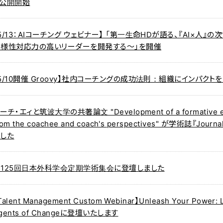
ト公開開始
5/13：AIコーチング ウェビナー】 「第一生命HDが語る、『AI×人
多様性対応力の高いリーダーを開発する～」を開催
5/10開催 Groovy】社内コーチングの成功法則：組織にインパクト
ーチ・エィと筑波大学の共著論文 "Development of a formative evalua
rom the coachee and coach's perspectives" が学術誌『Jour
ました
第125回日本外科学会定期学術集会に登壇しました
Talent Management Custom Webinar】Unleash Your Power: L
gents of Changeに登壇いたします