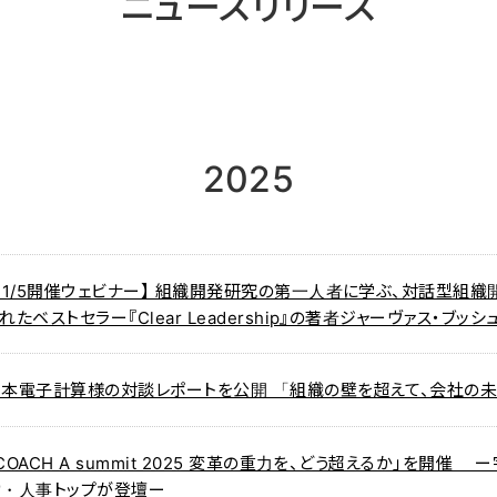
ニュースリリース
2025
11/5開催ウェビナー】 組織開発研究の第一人者に学ぶ、対話型組
れたベストセラー『Clear Leadership』の著者ジャーヴァス・ブッ
日本電子計算様の対談レポートを公開 「組織の壁を超えて、会社の
COACH A summit 2025 変革の重力を、どう超えるか」を開
営・人事トップが登壇ー